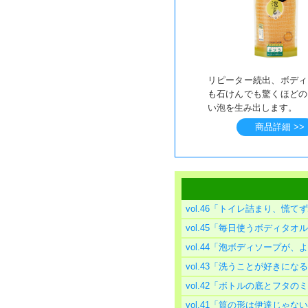
リピーター続出、ボディ
も石けんでも驚くほどの
い泡を生み出します。
商品詳細 >>
vol.46「トイレ詰まり、慌
vol.45「毎日使うボディタ
vol.44「泡ボディソープが
vol.43「洗うことが好きにな
vol.42「ボトルの底とフタ
vol.41「筒の形は伊達じゃ