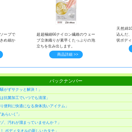
天然綿1
ソープで
超超極細66ナイロン繊維のウェー
込んだ
きめ細か
ブ立体織りが素早くたっぷりの泡
状ボディ
立ちを生み出します。
商品詳細 >>
バックナンバー
てず騒がずサクッと解決！」
オルは抗菌加工でいつでも清潔」
、より便利に快適になる身体洗いアイテム」
る“あらいく”」
のミゾ、汚れが溜まっていませんか？」
ない！ ボディタオルの新しいカタチ」