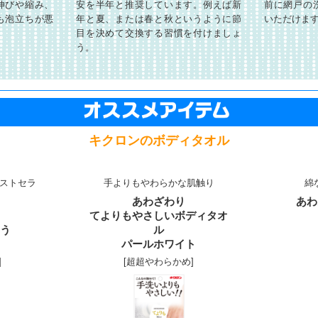
伸びや縮み、
安を半年と推奨しています。例えば新
前に網戸の
も泡立ちが悪
年と夏、または春と秋というように節
いただけま
目を決めて交換する習慣を付けましょ
う。
キクロンのボディタオル
ベストセラ
手よりもやわらかな肌触り
綿
あわざわり
あわ
てよりもやさしいボディタオ
つう
ル
パールホワイト
]
[超超やわらかめ]