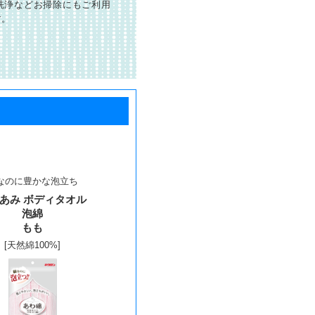
洗浄などお掃除にもご利用
す。
なのに豊かな泡立ち
あみ ボディタオル
泡綿
もも
[天然綿100%]